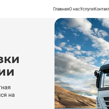
Главная
О нас
Услуги
Контак
ки 
сии
ная 
я на 