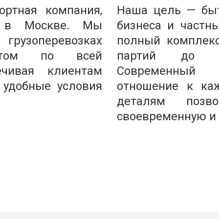
ртная компания, 
Наша цель — быт
 в Москве. Мы 
бизнеса и частн
узоперевозках 
полный комплекс
ртом по всей 
партий до кру
ечивая клиентам 
Современный 
 удобные условия 
отношение к каж
деталям позво
своевременную и 