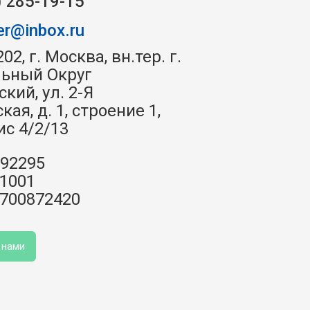
) 285-19-15
er@inbox.ru
02, г. Москва, вн.тер. г. 
ьный Округ 
ий, ул. 2-Я 
ая, д. 1, строение 1, 
с 4/2/13
92295
1001
700872420
 нами