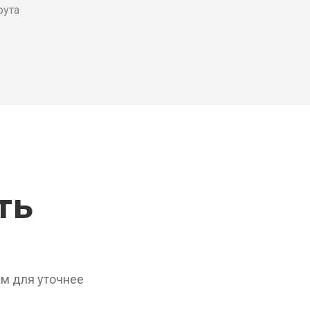
рута
ь 
м для уточнее 